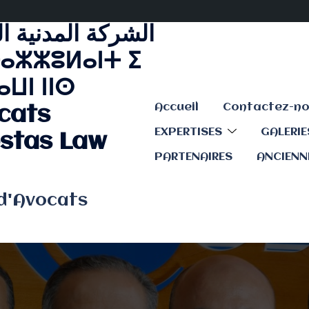
الشركة المدنية ا
ⴰⵣⵣⵓⵍⴰⵏⵜ ⵉ
ⵡⵏ ⵏⵏⵙ
Accueil
cats
EXPERTISES
GALERI
stas Law
PARTENAIRES
ANCIENN
 d'Avocats