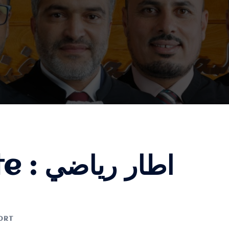
te :
اطار رياضي
ORT