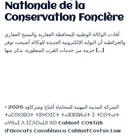
Nationale de la
Conservation Foncière
أفادت الوكالة الوطنية للمحافظة العقارية والمسح العقاري
والخرائطية أن البوابة الإلكترونية الجديدة للوكالة أصبحت توفر
حزمة من خدمات القرب المتطورة، نذكر منها […]
© 2026 الشركة المدنية المهنية للمحاماة أغناج وشركاؤه
ⵜⴰⵎⵙⵙⵓⵔⵜ ⵜⵓⵖⵔⵉⵎⵜ ⵜⴰⵣⵣⵓⵍⴰⵏⵜ ⵉ ⵜⵎⵙⵜⴰⵏⵜ
ⴰⵖⵏⵏⴰⵊ ⴷ ⵉⵎⴷⵔⴰⵡⵏ ⵏⵏⵙ Cabinet COSTAS
d'Avocats Casablanca CabinetCostas Law