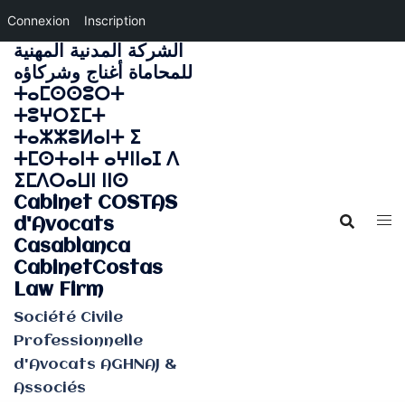
Connexion
Inscription
الشركة المدنية المهنية
Aller
للمحاماة أغناج وشركاؤه
au
ⵜⴰⵎⵙⵙⵓⵔⵜ
contenu
ⵜⵓⵖⵔⵉⵎⵜ
ⵜⴰⵣⵣⵓⵍⴰⵏⵜ ⵉ
ⵜⵎⵙⵜⴰⵏⵜ ⴰⵖⵏⵏⴰⵊ ⴷ
ⵉⵎⴷⵔⴰⵡⵏ ⵏⵏⵙ
Cabinet COSTAS
d'Avocats
Casablanca
CabinetCostas
Law Firm
Société Civile
Professionnelle
d'Avocats AGHNAJ &
Associés