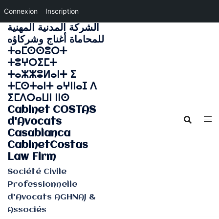
Connexion
Inscription
الشركة المدنية المهنية
Aller
للمحاماة أغناج وشركاؤه
au
ⵜⴰⵎⵙⵙⵓⵔⵜ
contenu
ⵜⵓⵖⵔⵉⵎⵜ
ⵜⴰⵣⵣⵓⵍⴰⵏⵜ ⵉ
ⵜⵎⵙⵜⴰⵏⵜ ⴰⵖⵏⵏⴰⵊ ⴷ
ⵉⵎⴷⵔⴰⵡⵏ ⵏⵏⵙ
Cabinet COSTAS
d'Avocats
Casablanca
CabinetCostas
Law Firm
Société Civile
Professionnelle
d'Avocats AGHNAJ &
Associés