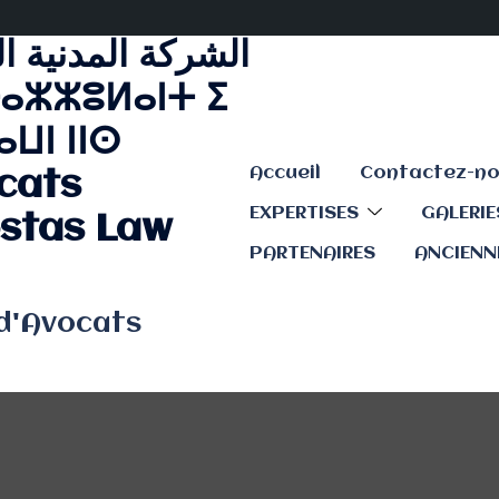
الشركة المدنية ا
ⴰⵣⵣⵓⵍⴰⵏⵜ ⵉ
ⵡⵏ ⵏⵏⵙ
Accueil
cats
EXPERTISES
GALERI
stas Law
PARTENAIRES
ANCIENN
 d'Avocats