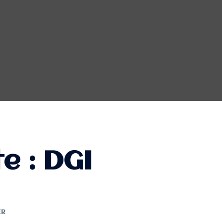
te :
DGI
ER