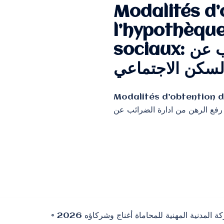
Modalités d’
l’hypothèque
sociaux: كيفية الحصول على رفع الرهن من ادارة الضرائب عن
Modalités d’obtention d
© 2026 الشركة المدنية المهنية للمحاماة أغناج وشركاؤه ⵜⴰⵎⵙⵙⵓⵔⵜ ⵜⵓⵖⵔⵉⵎⵜ ⵜⴰⵣⵣⵓⵍⴰⵏⵜ ⵉ ⵜⵎⵙⵜⴰⵏⵜ ⴰⵖⵏⵏⴰⵊ ⴷ ⵉⵎⴷⵔⴰⵡⵏ ⵏⵏⵙ Cabinet COSTAS