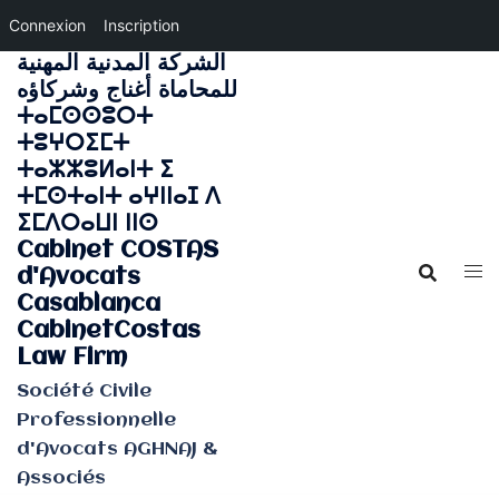
Connexion
Inscription
الشركة المدنية المهنية
Aller
للمحاماة أغناج وشركاؤه
au
ⵜⴰⵎⵙⵙⵓⵔⵜ
contenu
ⵜⵓⵖⵔⵉⵎⵜ
ⵜⴰⵣⵣⵓⵍⴰⵏⵜ ⵉ
ⵜⵎⵙⵜⴰⵏⵜ ⴰⵖⵏⵏⴰⵊ ⴷ
ⵉⵎⴷⵔⴰⵡⵏ ⵏⵏⵙ
Cabinet COSTAS
d'Avocats
Casablanca
CabinetCostas
Law Firm
Société Civile
Professionnelle
d'Avocats AGHNAJ &
Associés