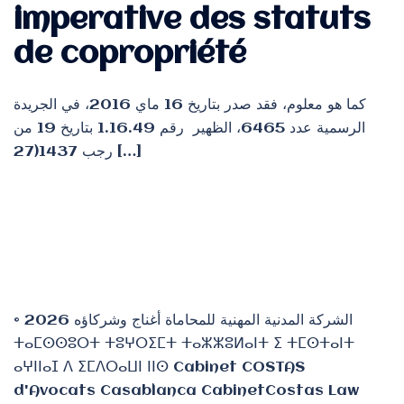
imperative des statuts
de copropriété
كما هو معلوم، فقد صدر بتاريخ 16 ماي 2016، في الجريدة
الرسمية عدد 6465، الظهير رقم 1.16.49 بتاريخ 19 من
رجب 1437(27 […]
© 2026 الشركة المدنية المهنية للمحاماة أغناج وشركاؤه
ⵜⴰⵎⵙⵙⵓⵔⵜ ⵜⵓⵖⵔⵉⵎⵜ ⵜⴰⵣⵣⵓⵍⴰⵏⵜ ⵉ ⵜⵎⵙⵜⴰⵏⵜ
ⴰⵖⵏⵏⴰⵊ ⴷ ⵉⵎⴷⵔⴰⵡⵏ ⵏⵏⵙ Cabinet COSTAS
d'Avocats Casablanca CabinetCostas Law