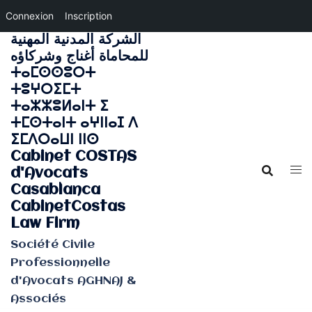
Connexion
Inscription
الشركة المدنية المهنية
Aller
للمحاماة أغناج وشركاؤه
au
ⵜⴰⵎⵙⵙⵓⵔⵜ
contenu
ⵜⵓⵖⵔⵉⵎⵜ
ⵜⴰⵣⵣⵓⵍⴰⵏⵜ ⵉ
ⵜⵎⵙⵜⴰⵏⵜ ⴰⵖⵏⵏⴰⵊ ⴷ
ⵉⵎⴷⵔⴰⵡⵏ ⵏⵏⵙ
Cabinet COSTAS
d'Avocats
Casablanca
CabinetCostas
Law Firm
Société Civile
Professionnelle
d'Avocats AGHNAJ &
Associés