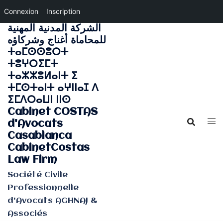
Connexion
Inscription
الشركة المدنية المهنية
Aller
للمحاماة أغناج وشركاؤه
au
ⵜⴰⵎⵙⵙⵓⵔⵜ
contenu
ⵜⵓⵖⵔⵉⵎⵜ
ⵜⴰⵣⵣⵓⵍⴰⵏⵜ ⵉ
ⵜⵎⵙⵜⴰⵏⵜ ⴰⵖⵏⵏⴰⵊ ⴷ
ⵉⵎⴷⵔⴰⵡⵏ ⵏⵏⵙ
Cabinet COSTAS
d'Avocats
Casablanca
CabinetCostas
Law Firm
Société Civile
Professionnelle
d'Avocats AGHNAJ &
Associés