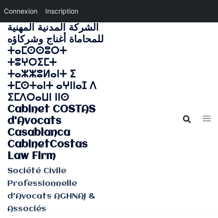
Connexion
Inscription
الشركة المدنية المهنية
Aller
للمحاماة أغناج وشركاؤه
au
ⵜⴰⵎⵙⵙⵓⵔⵜ
contenu
ⵜⵓⵖⵔⵉⵎⵜ
ⵜⴰⵣⵣⵓⵍⴰⵏⵜ ⵉ
ⵜⵎⵙⵜⴰⵏⵜ ⴰⵖⵏⵏⴰⵊ ⴷ
ⵉⵎⴷⵔⴰⵡⵏ ⵏⵏⵙ
Cabinet COSTAS
d'Avocats
Casablanca
CabinetCostas
Law Firm
Société Civile
Professionnelle
d'Avocats AGHNAJ &
Associés