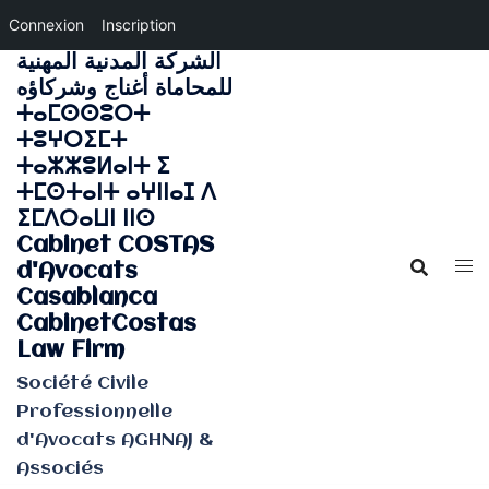
Connexion
Inscription
الشركة المدنية المهنية
Aller
للمحاماة أغناج وشركاؤه
au
ⵜⴰⵎⵙⵙⵓⵔⵜ
contenu
ⵜⵓⵖⵔⵉⵎⵜ
ⵜⴰⵣⵣⵓⵍⴰⵏⵜ ⵉ
ⵜⵎⵙⵜⴰⵏⵜ ⴰⵖⵏⵏⴰⵊ ⴷ
ⵉⵎⴷⵔⴰⵡⵏ ⵏⵏⵙ
Cabinet COSTAS
d'Avocats
Casablanca
CabinetCostas
Law Firm
Société Civile
Professionnelle
d'Avocats AGHNAJ &
Associés