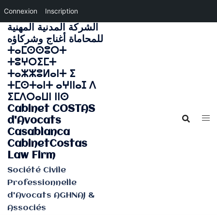
Connexion
Inscription
الشركة المدنية المهنية
Aller
للمحاماة أغناج وشركاؤه
au
ⵜⴰⵎⵙⵙⵓⵔⵜ
contenu
ⵜⵓⵖⵔⵉⵎⵜ
ⵜⴰⵣⵣⵓⵍⴰⵏⵜ ⵉ
ⵜⵎⵙⵜⴰⵏⵜ ⴰⵖⵏⵏⴰⵊ ⴷ
ⵉⵎⴷⵔⴰⵡⵏ ⵏⵏⵙ
Cabinet COSTAS
d'Avocats
Casablanca
CabinetCostas
Law Firm
Société Civile
Professionnelle
d'Avocats AGHNAJ &
Associés