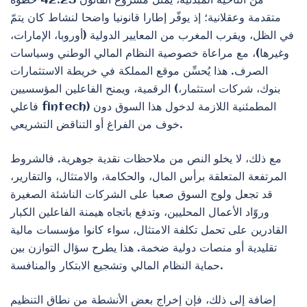
من الناحية المبدئية، يمثّل مشروع القانون 42.25 خطوة
متقدمة وعقلانية؛ إذ يوفّر إطارا قانونيا واضحا لنشاط كان يتمّ
في الظل، ويقرب المغرب من المعايير الدولية (أوروبا، الإمارات،
وغيرها)، مع مراعاة خصوصية النظام المالي الوطني وسياسات
الصرف. هذا يُحسِّن موقع المملكة في خريطة الاستثمارات
الرقمية، ويمنح الفاعلين المؤسسيين (بنوك، شركات استثمار،
فاعلي fintech) المطمئنية اللازمة لدخول هذا السوق دون
خوف من الفراغ أو التناقض التشريعي.
مع ذلك، لا يخلو النص من ملاحظات نقدية جوهرية. فالشروط
المرتفعة المتعلقة برأس المال، والحكامة، والامتثال، والتقارير،
قد تجعل ولوج السوق صعبا على الشركات الناشئة الصغيرة
وروّاد الأعمال المحليين، وتدفع باتجاه هيمنة الفاعلين الكبار
القادرين على تحمل تكلفة الامتثال، سواء كانوا مؤسسات مالية
تقليدية أو منصات دولية ضخمة. هذا يطرح سؤال التوازن بين
حماية النظام المالي وتشجيع الابتكار والمنافسة.
إضافة إلى ذلك، فإن إخراج بعض الأنشطة من نطاق التنظيم