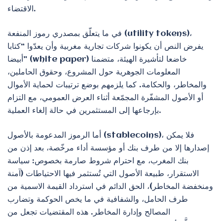
الاقتضاء.
في ما يتعلّق بمصدري رموز المنفعة (utility tokens)،
يفرض النص أن يكونوا شركات تجارية مغربية وأن يعدّوا “كتابا
أبيضا” (white paper) خاضعا لتأشيرة الهيئة، متضمنا
المعلومات الجوهرية حول المشروع، وحقوق الحاملين،
والمخاطر، والحكامة. كما يلزمهم بوضع ترتيبات لحماية الأموال
أو الأصول المشفّرة المجمّعة أثناء العرض العمومي، مع التزام
بإرجاعها إلى المستثمرين في حالة إلغاء العملية.
أما الرموز المدعومة بالأصول (stablecoins)، فلا يمكن
إصدارها إلا من طرف بنك أو مؤسسة أداء مرخّصة، بعد إذن من
بنك المغرب، مع احترام شروط صارمة بخصوص: سياسة
الاستقرار، طبيعة الأصول التي تُستثمر فيها الاحتياطات (آمنة
ومنخفضة المخاطر)، الحق الدائم في استرداد القيمة الاسمية من
طرف الحامل، والشفافية في ما يخص الحوكمة وتضارب
المصالح وإدارة المخاطر. هذه المقتضيات تجعل من