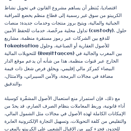
اقتصاديا، يُنتظر أن يساهم مشروع القانون في تحويل نشاط
الكريبتو من سوق غير رسمية إلى قطاع منظم يخضع للمراقبة
الجبائية والمالية، ويتيح بروز منتجات وخدمات جديدة: منصات
تداول محلية مرخّصة، خدمات للحفظ الأمين (custody)، حلول
للدفع بين الشركات عبر رموز مستقرة منظمة، مشاريع
tokenisation للأصول العقارية أو الصناعية، وحلول
للتحويلات المالية (Remittances) بين المغرب والجالية في
الخارج عبر قنوات منظمة. هذا من شأنه أن يدعم موقع الدار
البيضاء كمركز مالي إقليمي، ويخلق فرص شغل ذات قيمة
مضافة في مجالات البرمجة، والأمن السيبراني، والامتثال،
والتدقيق.
مع ذلك، فإن استمرار منع استعمال الأصول المشفّرة كوسيلة
أداء قانونية، وربط المعاملات بنظام الصرف الصارم، قد يحدّ من
الإمكانات الكاملة لهذه الأصول في مجالات مثل الشمول المالي،
والتقليص من كلفة التحويلات، وتسهيل التجارة الإلكترونية العابرة
للحدود. فجزء كبير من الإقبال الشعبي على الكريبتو بالمغرب