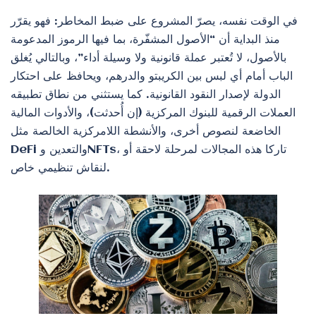
في الوقت نفسه، يصرّ المشروع على ضبط المخاطر: فهو يقرّر
منذ البداية أن “الأصول المشفّرة، بما فيها الرموز المدعومة
بالأصول، لا تُعتبر عملة قانونية ولا وسيلة أداء”، وبالتالي يُغلق
الباب أمام أي لبس بين الكريبتو والدرهم، ويحافظ على احتكار
الدولة لإصدار النقود القانونية. كما يستثني من نطاق تطبيقه
العملات الرقمية للبنوك المركزية (إن أُحدثت)، والأدوات المالية
الخاضعة لنصوص أخرى، والأنشطة اللامركزية الخالصة مثل
DeFi والتعدين وNFTs، تاركا هذه المجالات لمرحلة لاحقة أو
لنقاش تنظيمي خاص.