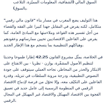
السوق المالي (الشفافية، المعلومات المميّزة، التلاعب
بالسوق).
هذا التوليف يضع المغرب في مسار بناء “قانون مالي رقمي”
متكامل، لكنه يفرض في المقابل جهدا كبيرا على الفقه والقضاء
من أجل تفسير هذه القواعد وملاءمتها مع المبادئ العامة، كما
يفرض على الفاعلين الاقتصاديين تحيين ممارساتهم وعقودهم
وهياكلهم التنظيمية بما ينسجم مع هذا الإطار الجديد.
في الخلاصة، يمثّل مشروع القانون 42.25 إطارا طموحا وحديثا
لتنظيم الأصول المشفّرة، يوازن – نظريا – بين الانفتاح على
الابتكار والحذر من المخاطر. نجاحه العملي سيتوقف على جودة
النصوص التطبيقية، ودرجة مرونة السلطات في تنزيله، وقدرة
الفاعلين على التكيّف معه، وإلا تحوّل من فرصة لإدماج الاقتصاد
الرقمي في المنظومة الرسمية إلى عامل جديد في تعميق
الفجوة بين الاقتصاد المهيكل والاقتصاد غير المهيكل في المجال
الرقمي.