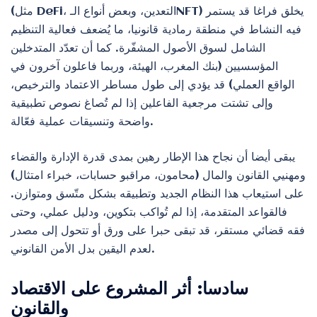
(مثل DeFi، التعدين، وبعض أنواع الـNFT) يخلق فراغا قد يستمر
فيه النشاط في منطقة رمادية قانونيا، ما يُضعف فعالية التنظيم
الشامل لسوق الأصول المشفّرة. كما أن تعدّد المتدخلين
المؤسسيين (بنك المغرب، الهيئة، وربما فاعلون آخرون في
الواقع العملي) قد يؤدي إلى طول مساطر الاعتماد والترخيص،
وإلى تشتت مرجعية الفاعلين إذا لم تُصاغ نصوص تطبيقية
واضحة وتنسيقات عملية فعّالة.
يبقى أيضا أن نجاح هذا الإطار رهين بمدى قدرة الإدارة والقضاء
ومهنيي القانون والمال (محامون، مراقبو حسابات، خبراء امتثال)
على استيعاب هذا النظام الجديد وتطبيقه بشكل متّسق ومتوازن.
فالقواعد المتقدمة، إذا لم تُواكب بتكوين، ودليل عملي، وحتى
فقه قضائي مستقر، قد تبقى حبرا على ورق أو تتحول إلى مصدر
لعدم اليقين بدل الأمن القانوني.
سادسا: أثر المشروع على الاقتصاد
والقانون