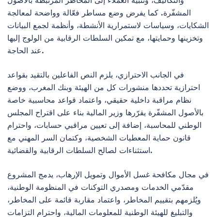
والتكاليف، وتنبيه العملاء إلى المخاطر المرتبطة بالأصول
المشفّرة. كما يفرض وضع مساطر فعّالة وواضحة لمعالجة
الشكايات، وسياسات لاستمرارية الأنشطة، وأنظمة لجمع البيانات
وتخزينها وحمايتها، مع تمكين السلطات الرقابية من الولوج إليها
عند الحاجة.
في الجانب الاحترازي، يلزم النص الفاعلين بالتقيد بقواعد
احترازية تحددها منشورات كل من الهيئة وبنك المغرب، ووضع
نظام مراقبة داخلية حقيقي، واعتماد قواعد محاسبية خاصة
بالأصول المشفّرة يقرّرها وزير المالية بناء على اقتراح المجلس
الوطني للمحاسبة، إضافة إلى تعيين مراقبي حسابات، واحترام
قانون حماية المعطيات الشخصية، وكتمان السر المهني مع
استثناءات لصالح السلطات الرقابية والقضائية.
في مجال مكافحة غسل الأموال وتمويل الإرهاب، يدمج المشروع
مقدّمي الخدمات ومصدري التوكنات في المنظومة الوطنية،
ويُلزمهم بتقييم المخاطر، واعتماد مقاربة قائمة على المخاطر،
والتبليغ للهيئة الوطنية للمعلومات المالية، واحترام التزامات