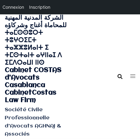
Connexion
Inscription
الشركة المدنية المهنية
Aller
للمحاماة أغناج وشركاؤه
au
ⵜⴰⵎⵙⵙⵓⵔⵜ
contenu
ⵜⵓⵖⵔⵉⵎⵜ
ⵜⴰⵣⵣⵓⵍⴰⵏⵜ ⵉ
ⵜⵎⵙⵜⴰⵏⵜ ⴰⵖⵏⵏⴰⵊ ⴷ
ⵉⵎⴷⵔⴰⵡⵏ ⵏⵏⵙ
Cabinet COSTAS
d'Avocats
Casablanca
CabinetCostas
Law Firm
Société Civile
Professionnelle
d'Avocats AGHNAJ &
Associés