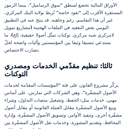
الأوراق المالية تخضع لمنطق “سوق الرساميل”، بينما الرموز
المستقرة الأقرب إلى “نقود خاصة” تُربط بولاية البنك المركزي.
غير أن هذا التقاسم، رغم وجاهته، قد ينتج عنه في التطبيق
اليومي بعض التعقيد في الملفات الهجينة (مشاريع تمويل
لامركزي شبه مركزي، توكنات تمثّل أصولا حقيقية، إلخ)، ما
يستدعي تنسيقا وثيقا بين المؤسستين وآليات واضحة لحلّ
تضارب الاختصاص.
ثالثا: تنظيم مقدّمي الخدمات ومصدري
التوكنات
يركّز مشروع القانون على فئة “المؤسسات المقدّمة لخدمات
الأصول المشفّرة”، وهي الشركات التي تمارس، على أساس
مهني، خدمات مثل: الحفظ، وتشغيل منصات التداول، وشراء
وبيع الأصول المشفّرة مقابل العملة القانونية أو مقابل أصول
مشفّرة أخرى، وتنفيذ الأوامر، وتسويق الأصول المشفّرة، وإدارة
المحافظ، وتقديم المشورة، وخدمات نقل الأصول المشفّرة بين