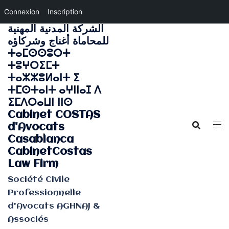
Connexion
Inscription
الشركة المدنية المهنية
Aller
للمحاماة أغناج وشركاؤه
au
ⵜⴰⵎⵙⵙⵓⵔⵜ
contenu
ⵜⵓⵖⵔⵉⵎⵜ
ⵜⴰⵣⵣⵓⵍⴰⵏⵜ ⵉ
ⵜⵎⵙⵜⴰⵏⵜ ⴰⵖⵏⵏⴰⵊ ⴷ
ⵉⵎⴷⵔⴰⵡⵏ ⵏⵏⵙ
Cabinet COSTAS
d'Avocats
Casablanca
CabinetCostas
Law Firm
Société Civile
Professionnelle
d'Avocats AGHNAJ &
Associés