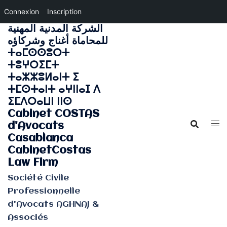
Connexion
Inscription
الشركة المدنية المهنية
Aller
للمحاماة أغناج وشركاؤه
au
ⵜⴰⵎⵙⵙⵓⵔⵜ
contenu
ⵜⵓⵖⵔⵉⵎⵜ
ⵜⴰⵣⵣⵓⵍⴰⵏⵜ ⵉ
ⵜⵎⵙⵜⴰⵏⵜ ⴰⵖⵏⵏⴰⵊ ⴷ
ⵉⵎⴷⵔⴰⵡⵏ ⵏⵏⵙ
Cabinet COSTAS
d'Avocats
Casablanca
CabinetCostas
Law Firm
Société Civile
Professionnelle
d'Avocats AGHNAJ &
Associés