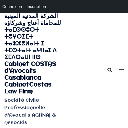
Connexion
Inscription
الشركة المدنية المهنية
Aller
للمحاماة أغناج وشركاؤه
au
ⵜⴰⵎⵙⵙⵓⵔⵜ
contenu
ⵜⵓⵖⵔⵉⵎⵜ
ⵜⴰⵣⵣⵓⵍⴰⵏⵜ ⵉ
ⵜⵎⵙⵜⴰⵏⵜ ⴰⵖⵏⵏⴰⵊ ⴷ
ⵉⵎⴷⵔⴰⵡⵏ ⵏⵏⵙ
Cabinet COSTAS
d'Avocats
Casablanca
CabinetCostas
Law Firm
Société Civile
Professionnelle
d'Avocats AGHNAJ &
Associés