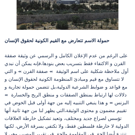
حمولة الاسم تتعارض مع القيم الكونية لحقوق الإنسان
على الرغم من عدم الإعلان الكامل و الرسمي عن وثيقة صفقة
القرن و الاكتفاء فقط بتسريب بعض بنودها،فإنه يمكن أن نبدي
أول ملاحظة شكلية على اسم الوثيقة » صفقة القرن » و التي
لا تتساوق مع قيم ومبادئ المنظومة الكونية لحقوق الإنسان و
مع قواعد و ضوابط الشرعية الدولية،بل تتضمن حمولة تجارية و
دلالات لها ارتباط بمنطق الصفقات و منطق الربح والخسارة »
البزنس » و هذا ينبغي التنبيه إليه من جهة أولى قبل الخوض في
تقييم مضمون و محتوى الوثيقة،التي يظهر لنا من جهة ثانية أنها
تؤسس لصراع جديد ومختلف، وتعيد تشكيل خارطة العلاقات
الدولية لا خارطة فلسطين فقط، ولا تكتفي بسرقة الأرض، لكنها
تنتزع أيضا الحق في المقاومة والحق في تقرير المصير، وهي لا