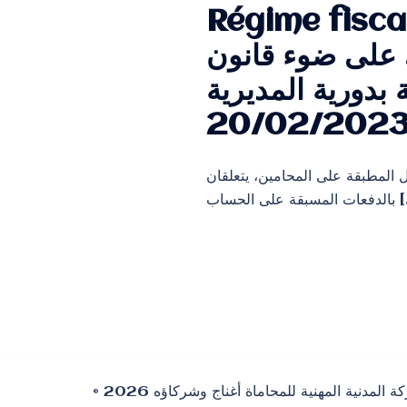
Régime fisca
. على ضوء قانون
مضمنة بدورية المديرية
ة على الدخل المطبقة على المحامين، يتعلقان
ة على الحساب
© 2026 الشركة المدنية المهنية للمحاماة أغناج وشركاؤه ⵜⴰⵎⵙⵙⵓⵔⵜ ⵜⵓⵖⵔⵉⵎⵜ ⵜⴰⵣⵣⵓⵍⴰⵏⵜ ⵉ ⵜⵎⵙⵜⴰⵏⵜ ⴰⵖⵏⵏⴰⵊ ⴷ ⵉⵎⴷⵔⴰⵡⵏ ⵏⵏⵙ Cabinet COSTAS