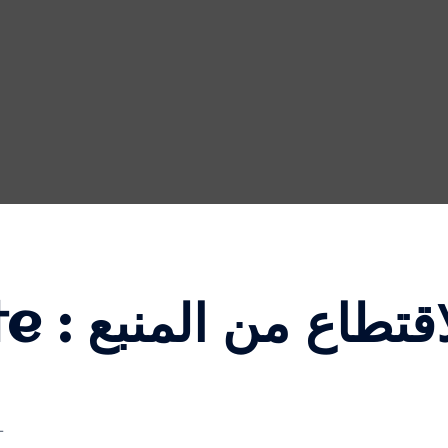
te :
اقتطاع من المنبع
L