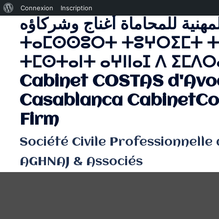
À
Connexion
Inscription
لمهنية للمحاماة أغناج وشركاؤه
Aller
propos
au
de
ⵜⴰⵎⵙⵙⵓⵔⵜ ⵜⵓⵖⵔⵉⵎⵜ ⵜ
contenu
WordPress
ⵜⵎⵙⵜⴰⵏⵜ ⴰⵖⵏⵏⴰⵊ ⴷ ⵉⵎⴷⵔⴰ
Cabinet COSTAS d'Avo
Casablanca CabinetCo
Firm
Société Civile Professionnelle
AGHNAJ & Associés