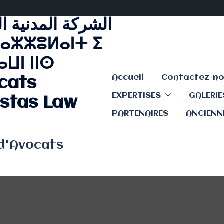
الشركة المدنية ا
ⴰⵣⵣⵓⵍⴰⵏⵜ ⵉ
ⵡⵏ ⵏⵏⵙ
Accueil
cats
EXPERTISES
GALERI
stas Law
PARTENAIRES
ANCIENN
 d'Avocats