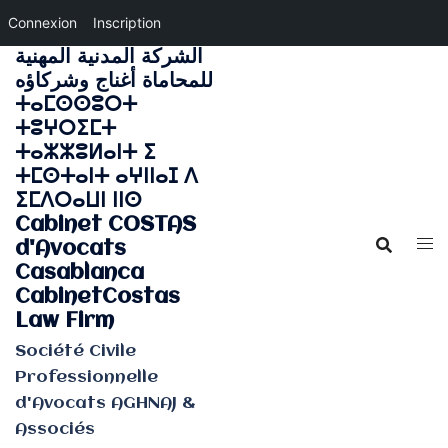
Connexion
Inscription
الشركة المدنية المهنية
Aller
للمحاماة أغناج وشركاؤه
au
ⵜⴰⵎⵙⵙⵓⵔⵜ
contenu
ⵜⵓⵖⵔⵉⵎⵜ
ⵜⴰⵣⵣⵓⵍⴰⵏⵜ ⵉ
ⵜⵎⵙⵜⴰⵏⵜ ⴰⵖⵏⵏⴰⵊ ⴷ
ⵉⵎⴷⵔⴰⵡⵏ ⵏⵏⵙ
Cabinet COSTAS
d'Avocats
Casablanca
CabinetCostas
Law Firm
Société Civile
Professionnelle
d'Avocats AGHNAJ &
Associés