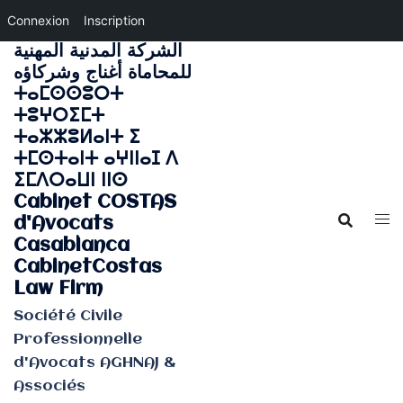
Connexion
Inscription
الشركة المدنية المهنية
Aller
للمحاماة أغناج وشركاؤه
au
ⵜⴰⵎⵙⵙⵓⵔⵜ
contenu
ⵜⵓⵖⵔⵉⵎⵜ
ⵜⴰⵣⵣⵓⵍⴰⵏⵜ ⵉ
ⵜⵎⵙⵜⴰⵏⵜ ⴰⵖⵏⵏⴰⵊ ⴷ
ⵉⵎⴷⵔⴰⵡⵏ ⵏⵏⵙ
Cabinet COSTAS
d'Avocats
Casablanca
CabinetCostas
Law Firm
Société Civile
Professionnelle
d'Avocats AGHNAJ &
Associés