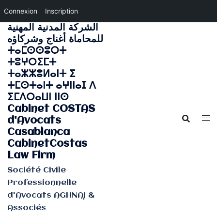
Connexion
Inscription
الشركة المدنية المهنية
Aller
للمحاماة أغناج وشركاؤه
au
ⵜⴰⵎⵙⵙⵓⵔⵜ
contenu
ⵜⵓⵖⵔⵉⵎⵜ
ⵜⴰⵣⵣⵓⵍⴰⵏⵜ ⵉ
ⵜⵎⵙⵜⴰⵏⵜ ⴰⵖⵏⵏⴰⵊ ⴷ
ⵉⵎⴷⵔⴰⵡⵏ ⵏⵏⵙ
Cabinet COSTAS
d'Avocats
Casablanca
CabinetCostas
Law Firm
Société Civile
Professionnelle
d'Avocats AGHNAJ &
Associés