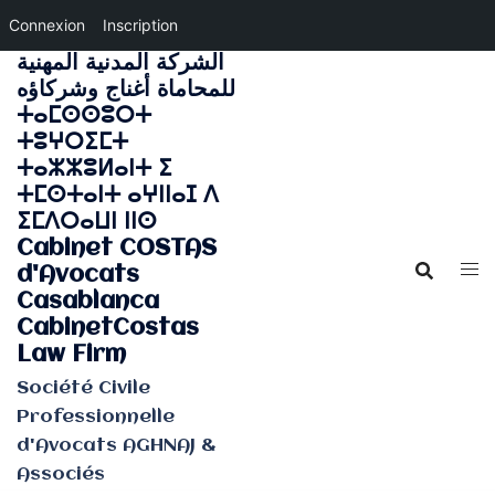
Connexion
Inscription
الشركة المدنية المهنية
Aller
للمحاماة أغناج وشركاؤه
au
ⵜⴰⵎⵙⵙⵓⵔⵜ
contenu
ⵜⵓⵖⵔⵉⵎⵜ
ⵜⴰⵣⵣⵓⵍⴰⵏⵜ ⵉ
ⵜⵎⵙⵜⴰⵏⵜ ⴰⵖⵏⵏⴰⵊ ⴷ
ⵉⵎⴷⵔⴰⵡⵏ ⵏⵏⵙ
Cabinet COSTAS
d'Avocats
Casablanca
CabinetCostas
Law Firm
Société Civile
Professionnelle
d'Avocats AGHNAJ &
Associés