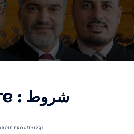
te :
شروط
DROIT PROCÉDURAL