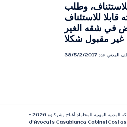
لاستئناف، وطلب
قابلا للاستئناف
قض في شقه الغير
© 2026 الشركة المدنية المهنية للمحاماة أغناج وشركاؤه ⵜⴰⵎⵙⵙⵓⵔⵜ ⵜⵓⵖⵔⵉⵎⵜ ⵜⴰⵣⵣⵓⵍⴰⵏⵜ ⵉ ⵜⵎⵙⵜⴰⵏⵜ ⴰⵖⵏⵏⴰⵊ ⴷ ⵉⵎⴷⵔⴰⵡⵏ ⵏⵏⵙ Cabinet COSTAS
d'Avocats Casablanca CabinetCostas 