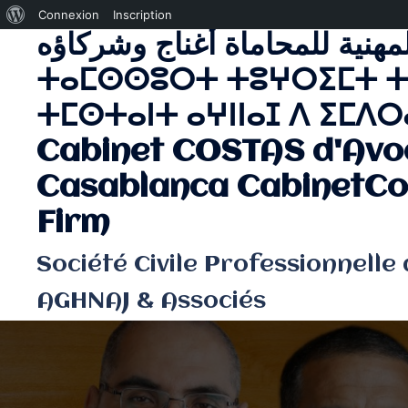
À
Connexion
Inscription
لمهنية للمحاماة أغناج وشركاؤه
Aller
propos
au
de
ⵜⴰⵎⵙⵙⵓⵔⵜ ⵜⵓⵖⵔⵉⵎⵜ ⵜ
contenu
WordPress
ⵜⵎⵙⵜⴰⵏⵜ ⴰⵖⵏⵏⴰⵊ ⴷ ⵉⵎⴷⵔⴰ
Cabinet COSTAS d'Avo
Casablanca CabinetCo
Firm
Société Civile Professionnelle
AGHNAJ & Associés