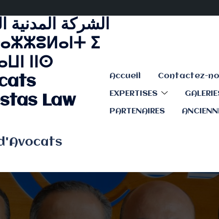
الشركة المدنية ا
ⴰⵣⵣⵓⵍⴰⵏⵜ ⵉ
ⵡⵏ ⵏⵏⵙ
Accueil
cats
EXPERTISES
GALERI
stas Law
PARTENAIRES
ANCIENN
 d'Avocats