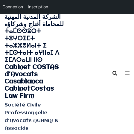
Connexion
Inscription
الشركة المدنية المهنية
Aller
للمحاماة أغناج وشركاؤه
au
ⵜⴰⵎⵙⵙⵓⵔⵜ
contenu
ⵜⵓⵖⵔⵉⵎⵜ
ⵜⴰⵣⵣⵓⵍⴰⵏⵜ ⵉ
ⵜⵎⵙⵜⴰⵏⵜ ⴰⵖⵏⵏⴰⵊ ⴷ
ⵉⵎⴷⵔⴰⵡⵏ ⵏⵏⵙ
Cabinet COSTAS
d'Avocats
Casablanca
CabinetCostas
Law Firm
Société Civile
Professionnelle
d'Avocats AGHNAJ &
Associés