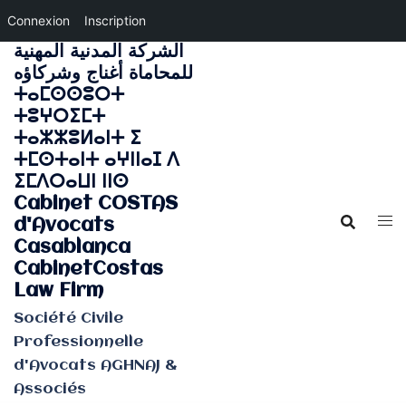
Connexion
Inscription
الشركة المدنية المهنية
Aller
للمحاماة أغناج وشركاؤه
au
ⵜⴰⵎⵙⵙⵓⵔⵜ
contenu
ⵜⵓⵖⵔⵉⵎⵜ
ⵜⴰⵣⵣⵓⵍⴰⵏⵜ ⵉ
ⵜⵎⵙⵜⴰⵏⵜ ⴰⵖⵏⵏⴰⵊ ⴷ
ⵉⵎⴷⵔⴰⵡⵏ ⵏⵏⵙ
Cabinet COSTAS
d'Avocats
Casablanca
CabinetCostas
Law Firm
Société Civile
Professionnelle
d'Avocats AGHNAJ &
Associés