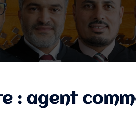
te :
agent comme
L