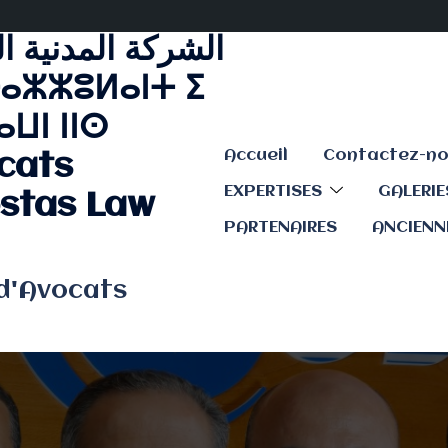
الشركة المدنية ا
ⴰⵣⵣⵓⵍⴰⵏⵜ ⵉ
ⵡⵏ ⵏⵏⵙ
Accueil
cats
EXPERTISES
GALERI
stas Law
PARTENAIRES
ANCIENN
 d'Avocats