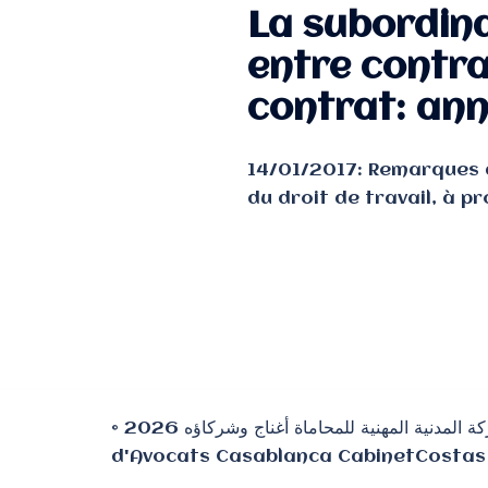
La subordina
entre contra
contrat: ann
14/01/2017: Remarques 
du droit de travail, à pr
© 2026 الشركة المدنية المهنية للمحاماة أغناج وشركاؤه ⵜⴰⵎⵙⵙⵓⵔⵜ ⵜⵓⵖⵔⵉⵎⵜ ⵜⴰⵣⵣⵓⵍⴰⵏⵜ ⵉ ⵜⵎⵙⵜⴰⵏⵜ ⴰⵖⵏⵏⴰⵊ ⴷ ⵉⵎⴷⵔⴰⵡⵏ ⵏⵏⵙ Cabinet COSTAS
d'Avocats Casablanca CabinetCostas 