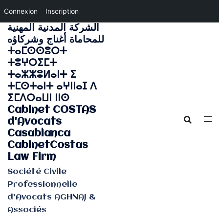
Connexion
Inscription
الشركة المدنية المهنية
Aller
للمحاماة أغناج وشركاؤه
au
ⵜⴰⵎⵙⵙⵓⵔⵜ
contenu
ⵜⵓⵖⵔⵉⵎⵜ
ⵜⴰⵣⵣⵓⵍⴰⵏⵜ ⵉ
ⵜⵎⵙⵜⴰⵏⵜ ⴰⵖⵏⵏⴰⵊ ⴷ
ⵉⵎⴷⵔⴰⵡⵏ ⵏⵏⵙ
Cabinet COSTAS
d'Avocats
Casablanca
CabinetCostas
Law Firm
Société Civile
Professionnelle
d'Avocats AGHNAJ &
Associés