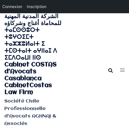
Connexion
Inscription
الشركة المدنية المهنية
Aller
للمحاماة أغناج وشركاؤه
au
ⵜⴰⵎⵙⵙⵓⵔⵜ
contenu
ⵜⵓⵖⵔⵉⵎⵜ
ⵜⴰⵣⵣⵓⵍⴰⵏⵜ ⵉ
ⵜⵎⵙⵜⴰⵏⵜ ⴰⵖⵏⵏⴰⵊ ⴷ
ⵉⵎⴷⵔⴰⵡⵏ ⵏⵏⵙ
Cabinet COSTAS
d'Avocats
Casablanca
CabinetCostas
Law Firm
Société Civile
Professionnelle
d'Avocats AGHNAJ &
Associés