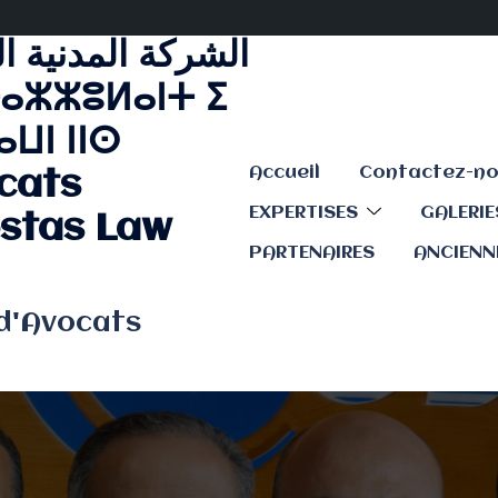
الشركة المدنية ا
ⴰⵣⵣⵓⵍⴰⵏⵜ ⵉ
ⵡⵏ ⵏⵏⵙ
Accueil
cats
EXPERTISES
GALERI
stas Law
PARTENAIRES
ANCIENN
 d'Avocats