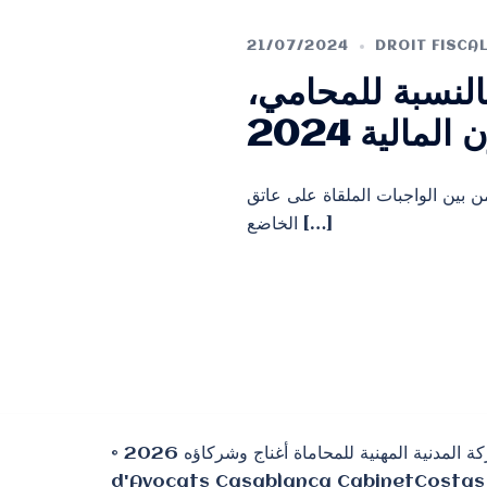
21/07/2024
DROIT FISCA
بالنسبة للمحامي
لمالية 2024
ة 117 من المدونة العامة للضرائب، من بين الواجبات الملقاة على عاتق
الخاضع […]
© 2026 الشركة المدنية المهنية للمحاماة أغناج وشركاؤه ⵜⴰⵎⵙⵙⵓⵔⵜ ⵜⵓⵖⵔⵉⵎⵜ ⵜⴰⵣⵣⵓⵍⴰⵏⵜ ⵉ ⵜⵎⵙⵜⴰⵏⵜ ⴰⵖⵏⵏⴰⵊ ⴷ ⵉⵎⴷⵔⴰⵡⵏ ⵏⵏⵙ Cabinet COSTAS
d'Avocats Casablanca CabinetCostas 