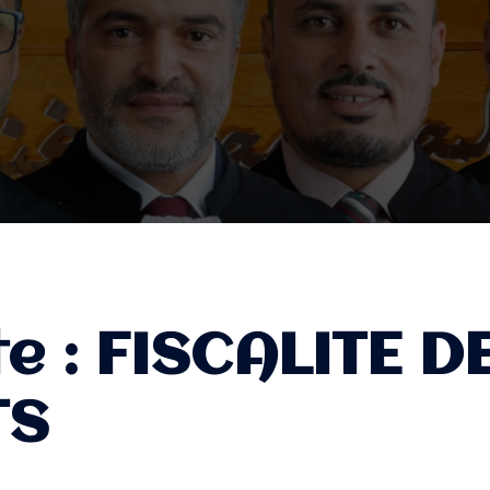
te :
FISCALITE D
TS