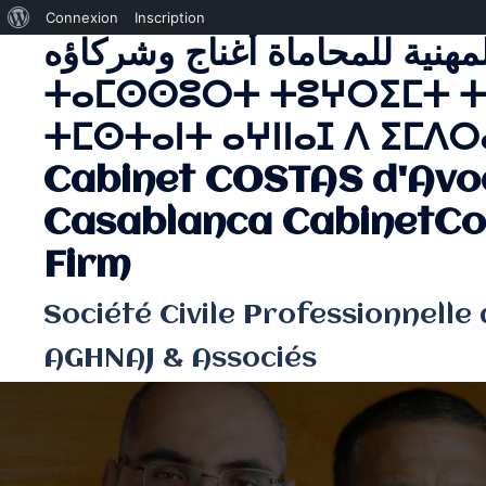
À
Connexion
Inscription
لمهنية للمحاماة أغناج وشركاؤه
Aller
propos
au
de
ⵜⴰⵎⵙⵙⵓⵔⵜ ⵜⵓⵖⵔⵉⵎⵜ ⵜ
contenu
WordPress
ⵜⵎⵙⵜⴰⵏⵜ ⴰⵖⵏⵏⴰⵊ ⴷ ⵉⵎⴷⵔⴰ
Cabinet COSTAS d'Avo
Casablanca CabinetCo
Firm
Société Civile Professionnelle
AGHNAJ & Associés