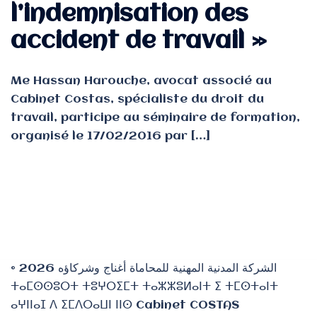
l’indemnisation des
accident de travail »
Me Hassan Harouche, avocat associé au
Cabinet Costas, spécialiste du droit du
travail, participe au séminaire de formation,
organisé le 17/02/2016 par […]
© 2026 الشركة المدنية المهنية للمحاماة أغناج وشركاؤه
ⵜⴰⵎⵙⵙⵓⵔⵜ ⵜⵓⵖⵔⵉⵎⵜ ⵜⴰⵣⵣⵓⵍⴰⵏⵜ ⵉ ⵜⵎⵙⵜⴰⵏⵜ
ⴰⵖⵏⵏⴰⵊ ⴷ ⵉⵎⴷⵔⴰⵡⵏ ⵏⵏⵙ Cabinet COSTAS