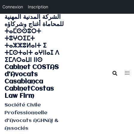
Connexion
Inscription
الشركة المدنية المهنية
Aller
للمحاماة أغناج وشركاؤه
au
ⵜⴰⵎⵙⵙⵓⵔⵜ
contenu
ⵜⵓⵖⵔⵉⵎⵜ
ⵜⴰⵣⵣⵓⵍⴰⵏⵜ ⵉ
ⵜⵎⵙⵜⴰⵏⵜ ⴰⵖⵏⵏⴰⵊ ⴷ
ⵉⵎⴷⵔⴰⵡⵏ ⵏⵏⵙ
Cabinet COSTAS
d'Avocats
Casablanca
CabinetCostas
Law Firm
Société Civile
Professionnelle
d'Avocats AGHNAJ &
Associés