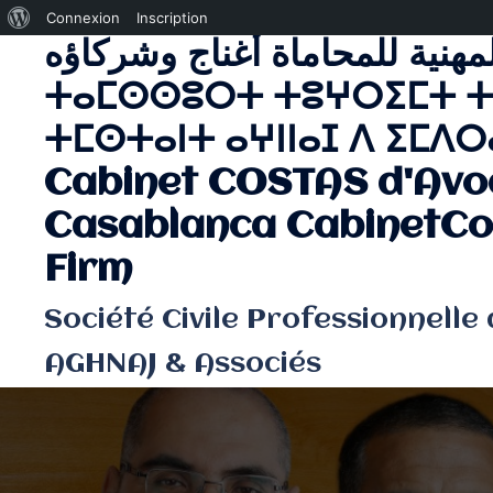
À
Connexion
Inscription
لمهنية للمحاماة أغناج وشركاؤه
Aller
propos
au
de
ⵜⴰⵎⵙⵙⵓⵔⵜ ⵜⵓⵖⵔⵉⵎⵜ ⵜ
contenu
WordPress
ⵜⵎⵙⵜⴰⵏⵜ ⴰⵖⵏⵏⴰⵊ ⴷ ⵉⵎⴷⵔⴰ
Cabinet COSTAS d'Avo
Casablanca CabinetCo
Firm
Société Civile Professionnelle
AGHNAJ & Associés