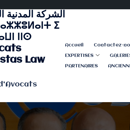
الشركة المدنية ا
ⴰⵣⵣⵓⵍⴰⵏⵜ ⵉ
ⵡⵏ ⵏⵏⵙ
Accueil
cats
EXPERTISES
GALERI
stas Law
PARTENAIRES
ANCIENN
 d'Avocats