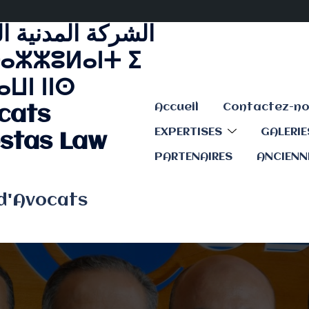
الشركة المدنية ا
ⴰⵣⵣⵓⵍⴰⵏⵜ ⵉ
ⵡⵏ ⵏⵏⵙ
Accueil
cats
EXPERTISES
GALERI
stas Law
PARTENAIRES
ANCIENN
 d'Avocats