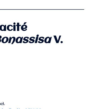
pacité
 Bonassisa
V.
e).