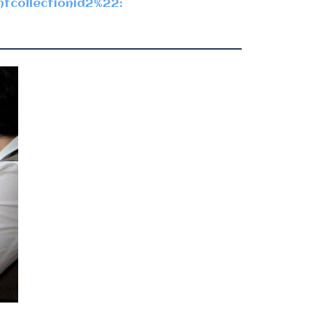
tcollectionid2%22: