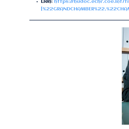
Lien
:
https://hudoc.echr.coe.int
[%22GRANDCHAMBER%22,%22CHAM