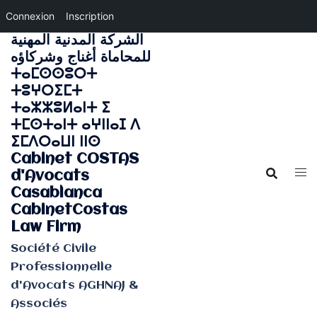
Connexion
Inscription
الشركة المدنية المهنية
Aller
للمحاماة أغناج وشركاؤه
au
ⵜⴰⵎⵙⵙⵓⵔⵜ
contenu
ⵜⵓⵖⵔⵉⵎⵜ
ⵜⴰⵣⵣⵓⵍⴰⵏⵜ ⵉ
ⵜⵎⵙⵜⴰⵏⵜ ⴰⵖⵏⵏⴰⵊ ⴷ
ⵉⵎⴷⵔⴰⵡⵏ ⵏⵏⵙ
Cabinet COSTAS
d'Avocats
Casablanca
CabinetCostas
Law Firm
Société Civile
Professionnelle
d'Avocats AGHNAJ &
Associés