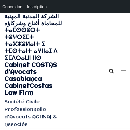
Connexion
Inscription
الشركة المدنية المهنية
Aller
للمحاماة أغناج وشركاؤه
au
ⵜⴰⵎⵙⵙⵓⵔⵜ
contenu
ⵜⵓⵖⵔⵉⵎⵜ
ⵜⴰⵣⵣⵓⵍⴰⵏⵜ ⵉ
ⵜⵎⵙⵜⴰⵏⵜ ⴰⵖⵏⵏⴰⵊ ⴷ
ⵉⵎⴷⵔⴰⵡⵏ ⵏⵏⵙ
Cabinet COSTAS
d'Avocats
Casablanca
CabinetCostas
Law Firm
Société Civile
Professionnelle
d'Avocats AGHNAJ &
Associés