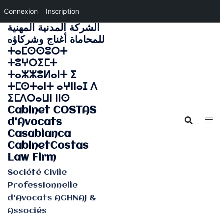
Connexion
Inscription
الشركة المدنية المهنية
Aller
للمحاماة أغناج وشركاؤه
au
ⵜⴰⵎⵙⵙⵓⵔⵜ
contenu
ⵜⵓⵖⵔⵉⵎⵜ
ⵜⴰⵣⵣⵓⵍⴰⵏⵜ ⵉ
ⵜⵎⵙⵜⴰⵏⵜ ⴰⵖⵏⵏⴰⵊ ⴷ
ⵉⵎⴷⵔⴰⵡⵏ ⵏⵏⵙ
Cabinet COSTAS
d'Avocats
Casablanca
CabinetCostas
Law Firm
Société Civile
Professionnelle
d'Avocats AGHNAJ &
Associés