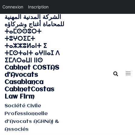
Connexion
Inscription
الشركة المدنية المهنية
Aller
للمحاماة أغناج وشركاؤه
au
ⵜⴰⵎⵙⵙⵓⵔⵜ
contenu
ⵜⵓⵖⵔⵉⵎⵜ
ⵜⴰⵣⵣⵓⵍⴰⵏⵜ ⵉ
ⵜⵎⵙⵜⴰⵏⵜ ⴰⵖⵏⵏⴰⵊ ⴷ
ⵉⵎⴷⵔⴰⵡⵏ ⵏⵏⵙ
Cabinet COSTAS
d'Avocats
Casablanca
CabinetCostas
Law Firm
Société Civile
Professionnelle
d'Avocats AGHNAJ &
Associés