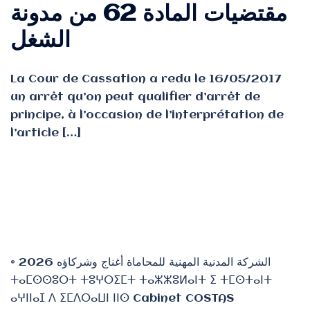
مقتضيات المادة 62 من مدونة
الشغل
La Cour de Cassation a redu le 16/05/2017
un arrêt qu’on peut qualifier d’arrêt de
principe, à l’occasion de l’interprétation de
l’article […]
© 2026 الشركة المدنية المهنية للمحاماة أغناج وشركاؤه
ⵜⴰⵎⵙⵙⵓⵔⵜ ⵜⵓⵖⵔⵉⵎⵜ ⵜⴰⵣⵣⵓⵍⴰⵏⵜ ⵉ ⵜⵎⵙⵜⴰⵏⵜ
ⴰⵖⵏⵏⴰⵊ ⴷ ⵉⵎⴷⵔⴰⵡⵏ ⵏⵏⵙ Cabinet COSTAS