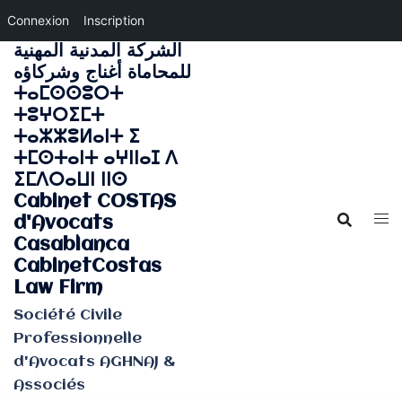
Connexion
Inscription
الشركة المدنية المهنية
Aller
للمحاماة أغناج وشركاؤه
au
ⵜⴰⵎⵙⵙⵓⵔⵜ
contenu
ⵜⵓⵖⵔⵉⵎⵜ
ⵜⴰⵣⵣⵓⵍⴰⵏⵜ ⵉ
ⵜⵎⵙⵜⴰⵏⵜ ⴰⵖⵏⵏⴰⵊ ⴷ
ⵉⵎⴷⵔⴰⵡⵏ ⵏⵏⵙ
Cabinet COSTAS
d'Avocats
Casablanca
CabinetCostas
Law Firm
Société Civile
Professionnelle
d'Avocats AGHNAJ &
Associés