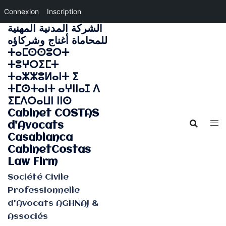
Connexion
Inscription
الشركة المدنية المهنية
Aller
للمحاماة أغناج وشركاؤه
au
ⵜⴰⵎⵙⵙⵓⵔⵜ
contenu
ⵜⵓⵖⵔⵉⵎⵜ
ⵜⴰⵣⵣⵓⵍⴰⵏⵜ ⵉ
ⵜⵎⵙⵜⴰⵏⵜ ⴰⵖⵏⵏⴰⵊ ⴷ
ⵉⵎⴷⵔⴰⵡⵏ ⵏⵏⵙ
Cabinet COSTAS
d'Avocats
Casablanca
CabinetCostas
Law Firm
Société Civile
Professionnelle
d'Avocats AGHNAJ &
Associés