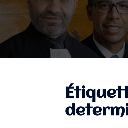
Étiquet
determ