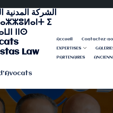
الشركة المدنية ا
ⴰⵣⵣⵓⵍⴰⵏⵜ ⵉ
ⵡⵏ ⵏⵏⵙ
Accueil
cats
EXPERTISES
GALERI
stas Law
PARTENAIRES
ANCIENN
 d'Avocats