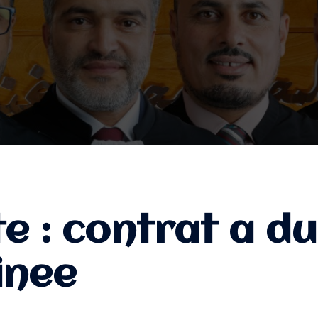
te :
contrat a d
inee