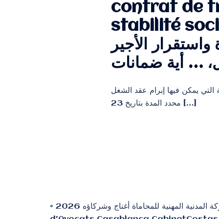
contrat de t
stabilité soc
واستقرار الأجير
، … أية ضمانات
والحالات الاستثنائية التي يمكن فيها إبرام عقد الشغل
محدد المدة بتاريخ 23 […]
© 2026 الشركة المدنية المهنية للمحاماة أغناج وشركاؤه ⵜⴰⵎⵙⵙⵓⵔⵜ ⵜⵓⵖⵔⵉⵎⵜ ⵜⴰⵣⵣⵓⵍⴰⵏⵜ ⵉ ⵜⵎⵙⵜⴰⵏⵜ ⴰⵖⵏⵏⴰⵊ ⴷ ⵉⵎⴷⵔⴰⵡⵏ ⵏⵏⵙ Cabinet COSTAS