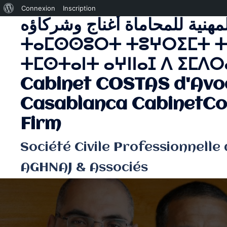
À
Connexion
Inscription
لمهنية للمحاماة أغناج وشركاؤه
Aller
propos
au
de
ⵜⴰⵎⵙⵙⵓⵔⵜ ⵜⵓⵖⵔⵉⵎⵜ ⵜ
contenu
WordPress
ⵜⵎⵙⵜⴰⵏⵜ ⴰⵖⵏⵏⴰⵊ ⴷ ⵉⵎⴷⵔⴰ
Cabinet COSTAS d'Avo
Casablanca CabinetCo
Firm
Société Civile Professionnelle
AGHNAJ & Associés