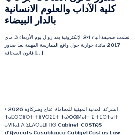
كلية الآداب والعلوم الانسانية
بالدار البيضاء
نظمت صحيفة أنباء 24 الإلكترونية بعد زوال يوم الأربعاء 3 ماي
2017 مائدة حوارية حول واقع الممارسة المهنية بعد صدور
قانون الصحافة […]
© 2026 الشركة المدنية المهنية للمحاماة أغناج وشركاؤه
ⵜⴰⵎⵙⵙⵓⵔⵜ ⵜⵓⵖⵔⵉⵎⵜ ⵜⴰⵣⵣⵓⵍⴰⵏⵜ ⵉ ⵜⵎⵙⵜⴰⵏⵜ
ⴰⵖⵏⵏⴰⵊ ⴷ ⵉⵎⴷⵔⴰⵡⵏ ⵏⵏⵙ Cabinet COSTAS
d'Avocats Casablanca CabinetCostas Law