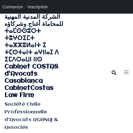
Connexion
Inscription
الشركة المدنية المهنية
Aller
للمحاماة أغناج وشركاؤه
au
ⵜⴰⵎⵙⵙⵓⵔⵜ
contenu
ⵜⵓⵖⵔⵉⵎⵜ
ⵜⴰⵣⵣⵓⵍⴰⵏⵜ ⵉ
ⵜⵎⵙⵜⴰⵏⵜ ⴰⵖⵏⵏⴰⵊ ⴷ
ⵉⵎⴷⵔⴰⵡⵏ ⵏⵏⵙ
Cabinet COSTAS
d'Avocats
Casablanca
CabinetCostas
Law Firm
Société Civile
Professionnelle
d'Avocats AGHNAJ &
Associés