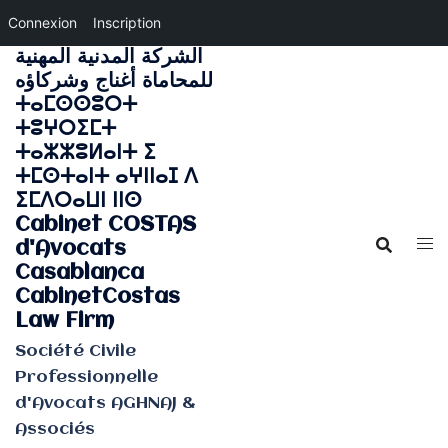
Connexion
Inscription
الشركة المدنية المهنية
Aller
للمحاماة أغناج وشركاؤه
au
ⵜⴰⵎⵙⵙⵓⵔⵜ
contenu
ⵜⵓⵖⵔⵉⵎⵜ
ⵜⴰⵣⵣⵓⵍⴰⵏⵜ ⵉ
ⵜⵎⵙⵜⴰⵏⵜ ⴰⵖⵏⵏⴰⵊ ⴷ
ⵉⵎⴷⵔⴰⵡⵏ ⵏⵏⵙ
Cabinet COSTAS
d'Avocats
Casablanca
CabinetCostas
Law Firm
Société Civile
Professionnelle
d'Avocats AGHNAJ &
Associés