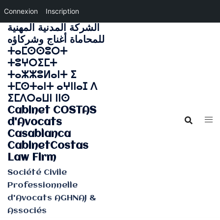
Connexion
Inscription
الشركة المدنية المهنية
Aller
للمحاماة أغناج وشركاؤه
au
ⵜⴰⵎⵙⵙⵓⵔⵜ
contenu
ⵜⵓⵖⵔⵉⵎⵜ
ⵜⴰⵣⵣⵓⵍⴰⵏⵜ ⵉ
ⵜⵎⵙⵜⴰⵏⵜ ⴰⵖⵏⵏⴰⵊ ⴷ
ⵉⵎⴷⵔⴰⵡⵏ ⵏⵏⵙ
Cabinet COSTAS
d'Avocats
Casablanca
CabinetCostas
Law Firm
Société Civile
Professionnelle
d'Avocats AGHNAJ &
Associés