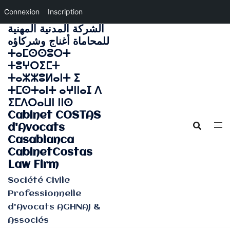
Connexion
Inscription
الشركة المدنية المهنية
Aller
للمحاماة أغناج وشركاؤه
au
ⵜⴰⵎⵙⵙⵓⵔⵜ
contenu
ⵜⵓⵖⵔⵉⵎⵜ
ⵜⴰⵣⵣⵓⵍⴰⵏⵜ ⵉ
ⵜⵎⵙⵜⴰⵏⵜ ⴰⵖⵏⵏⴰⵊ ⴷ
ⵉⵎⴷⵔⴰⵡⵏ ⵏⵏⵙ
Cabinet COSTAS
d'Avocats
Casablanca
CabinetCostas
Law Firm
Société Civile
Professionnelle
d'Avocats AGHNAJ &
Associés