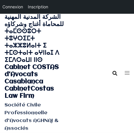
Connexion
Inscription
الشركة المدنية المهنية
Aller
للمحاماة أغناج وشركاؤه
au
ⵜⴰⵎⵙⵙⵓⵔⵜ
contenu
ⵜⵓⵖⵔⵉⵎⵜ
ⵜⴰⵣⵣⵓⵍⴰⵏⵜ ⵉ
ⵜⵎⵙⵜⴰⵏⵜ ⴰⵖⵏⵏⴰⵊ ⴷ
ⵉⵎⴷⵔⴰⵡⵏ ⵏⵏⵙ
Cabinet COSTAS
d'Avocats
Casablanca
CabinetCostas
Law Firm
Société Civile
Professionnelle
d'Avocats AGHNAJ &
Associés