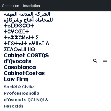
Connexion
Inscription
الشركة المدنية المهنية
Aller
للمحاماة أغناج وشركاؤه
au
ⵜⴰⵎⵙⵙⵓⵔⵜ
contenu
ⵜⵓⵖⵔⵉⵎⵜ
ⵜⴰⵣⵣⵓⵍⴰⵏⵜ ⵉ
ⵜⵎⵙⵜⴰⵏⵜ ⴰⵖⵏⵏⴰⵊ ⴷ
ⵉⵎⴷⵔⴰⵡⵏ ⵏⵏⵙ
Cabinet COSTAS
d'Avocats
Casablanca
CabinetCostas
Law Firm
Société Civile
Professionnelle
d'Avocats AGHNAJ &
Associés