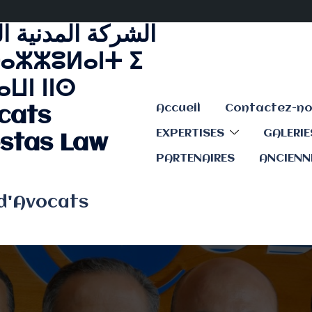
الشركة المدنية ا
ⴰⵣⵣⵓⵍⴰⵏⵜ ⵉ
ⵡⵏ ⵏⵏⵙ
Accueil
cats
EXPERTISES
GALERI
stas Law
PARTENAIRES
ANCIENN
 d'Avocats