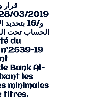
و/16 بتحدي
الحساب تحت الط
s n°2539-19
nt
de Bank Al-
ixant les
es minimales
titres.