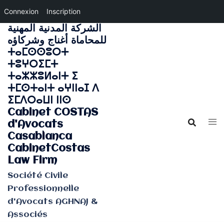
Connexion
Inscription
الشركة المدنية المهنية
Aller
للمحاماة أغناج وشركاؤه
au
ⵜⴰⵎⵙⵙⵓⵔⵜ
contenu
ⵜⵓⵖⵔⵉⵎⵜ
ⵜⴰⵣⵣⵓⵍⴰⵏⵜ ⵉ
ⵜⵎⵙⵜⴰⵏⵜ ⴰⵖⵏⵏⴰⵊ ⴷ
ⵉⵎⴷⵔⴰⵡⵏ ⵏⵏⵙ
Cabinet COSTAS
d'Avocats
Casablanca
CabinetCostas
Law Firm
Société Civile
Professionnelle
d'Avocats AGHNAJ &
Associés