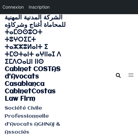
Connexion
Inscription
الشركة المدنية المهنية
Aller
للمحاماة أغناج وشركاؤه
au
ⵜⴰⵎⵙⵙⵓⵔⵜ
contenu
ⵜⵓⵖⵔⵉⵎⵜ
ⵜⴰⵣⵣⵓⵍⴰⵏⵜ ⵉ
ⵜⵎⵙⵜⴰⵏⵜ ⴰⵖⵏⵏⴰⵊ ⴷ
ⵉⵎⴷⵔⴰⵡⵏ ⵏⵏⵙ
Cabinet COSTAS
d'Avocats
Casablanca
CabinetCostas
Law Firm
Société Civile
Professionnelle
d'Avocats AGHNAJ &
Associés