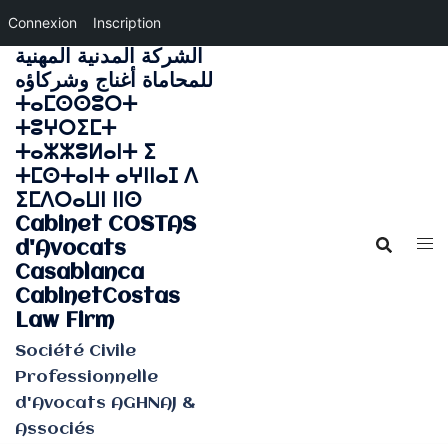
Connexion
Inscription
الشركة المدنية المهنية
Aller
للمحاماة أغناج وشركاؤه
au
ⵜⴰⵎⵙⵙⵓⵔⵜ
contenu
ⵜⵓⵖⵔⵉⵎⵜ
ⵜⴰⵣⵣⵓⵍⴰⵏⵜ ⵉ
ⵜⵎⵙⵜⴰⵏⵜ ⴰⵖⵏⵏⴰⵊ ⴷ
ⵉⵎⴷⵔⴰⵡⵏ ⵏⵏⵙ
Cabinet COSTAS
d'Avocats
Casablanca
CabinetCostas
Law Firm
Société Civile
Professionnelle
d'Avocats AGHNAJ &
Associés