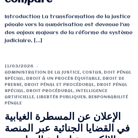
Introduction La transformation de la justice
pénale vers la numérisation est devenue l’un
des enjeux majeurs de la réforme du système
judiciaire, […]
11/03/2026
ADMINISTRATION DE LA JUSTICE
,
COSTAS
,
DOIT PÉNAL
SPÉCIAL
,
DROIT À UN PROCÈS ÉQUITABLE
,
DROIT DE
PRESSE
,
DROIT PÉNAL ET PROCÉDURAL
,
DROIT PÉNAL
SPÉCIAL
,
DROIT PROCÉDURAL
,
INTELLIGENCE
ARTIFICIELLE
,
LIBERTÉS PUBLIQUES
,
RESPONSABILITÉ
PÉNALE
الإعلان عن المسطرة الغيابية
في القضايا الجنائية عبر المنصة