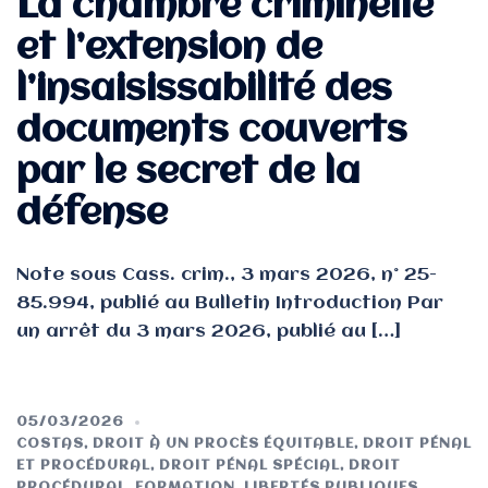
La chambre criminelle
et l’extension de
l’insaisissabilité des
documents couverts
par le secret de la
défense
Note sous Cass. crim., 3 mars 2026, n° 25-
85.994, publié au Bulletin Introduction Par
un arrêt du 3 mars 2026, publié au […]
05/03/2026
COSTAS
,
DROIT À UN PROCÈS ÉQUITABLE
,
DROIT PÉNAL
ET PROCÉDURAL
,
DROIT PÉNAL SPÉCIAL
,
DROIT
PROCÉDURAL
,
FORMATION
,
LIBERTÉS PUBLIQUES