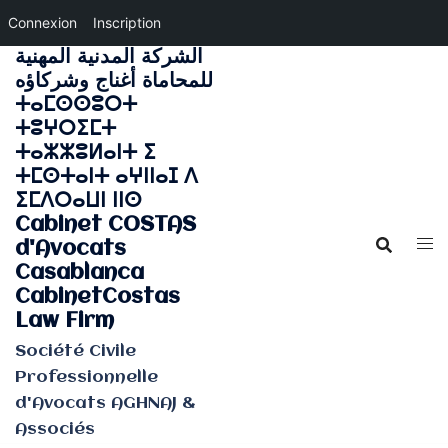
Connexion
Inscription
الشركة المدنية المهنية
Aller
للمحاماة أغناج وشركاؤه
au
ⵜⴰⵎⵙⵙⵓⵔⵜ
contenu
ⵜⵓⵖⵔⵉⵎⵜ
ⵜⴰⵣⵣⵓⵍⴰⵏⵜ ⵉ
ⵜⵎⵙⵜⴰⵏⵜ ⴰⵖⵏⵏⴰⵊ ⴷ
ⵉⵎⴷⵔⴰⵡⵏ ⵏⵏⵙ
Cabinet COSTAS
d'Avocats
Casablanca
CabinetCostas
Law Firm
Société Civile
Professionnelle
d'Avocats AGHNAJ &
Associés