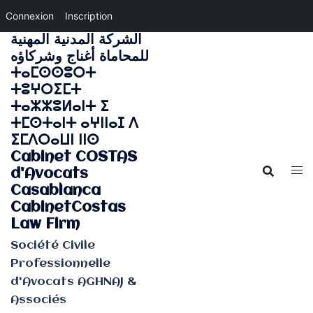
Connexion
Inscription
الشركة المدنية المهنية
Aller
للمحاماة أغناج وشركاؤه
au
ⵜⴰⵎⵙⵙⵓⵔⵜ
contenu
ⵜⵓⵖⵔⵉⵎⵜ
ⵜⴰⵣⵣⵓⵍⴰⵏⵜ ⵉ
ⵜⵎⵙⵜⴰⵏⵜ ⴰⵖⵏⵏⴰⵊ ⴷ
ⵉⵎⴷⵔⴰⵡⵏ ⵏⵏⵙ
Cabinet COSTAS
d'Avocats
Casablanca
CabinetCostas
Law Firm
Société Civile
Professionnelle
d'Avocats AGHNAJ &
Associés