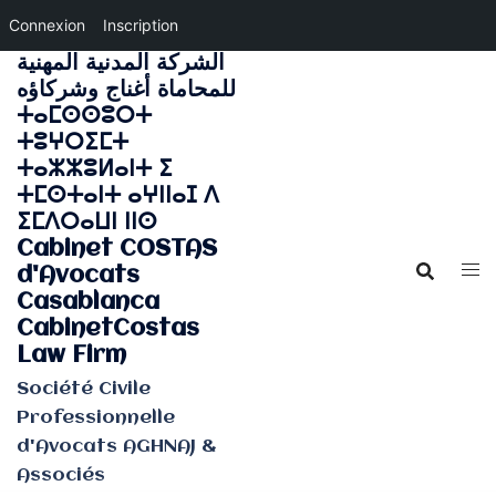
Connexion
Inscription
الشركة المدنية المهنية
Aller
للمحاماة أغناج وشركاؤه
au
ⵜⴰⵎⵙⵙⵓⵔⵜ
contenu
ⵜⵓⵖⵔⵉⵎⵜ
ⵜⴰⵣⵣⵓⵍⴰⵏⵜ ⵉ
ⵜⵎⵙⵜⴰⵏⵜ ⴰⵖⵏⵏⴰⵊ ⴷ
ⵉⵎⴷⵔⴰⵡⵏ ⵏⵏⵙ
Cabinet COSTAS
d'Avocats
Casablanca
CabinetCostas
Law Firm
Société Civile
Professionnelle
d'Avocats AGHNAJ &
Associés