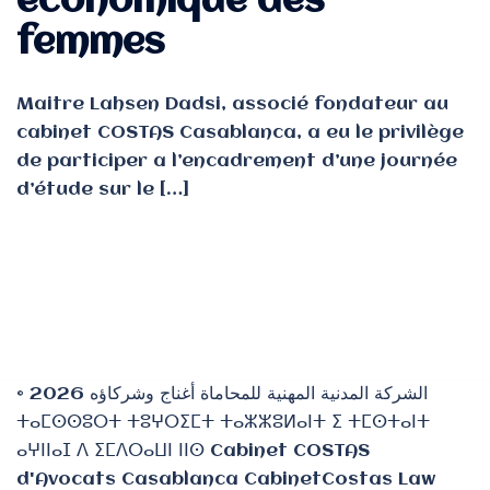
économique des
femmes
Maitre Lahsen Dadsi, associé fondateur au
cabinet COSTAS Casablanca, a eu le privilège
de participer a l’encadrement d’une journée
d’étude sur le […]
© 2026 الشركة المدنية المهنية للمحاماة أغناج وشركاؤه
ⵜⴰⵎⵙⵙⵓⵔⵜ ⵜⵓⵖⵔⵉⵎⵜ ⵜⴰⵣⵣⵓⵍⴰⵏⵜ ⵉ ⵜⵎⵙⵜⴰⵏⵜ
ⴰⵖⵏⵏⴰⵊ ⴷ ⵉⵎⴷⵔⴰⵡⵏ ⵏⵏⵙ Cabinet COSTAS
d'Avocats Casablanca CabinetCostas Law